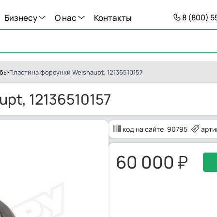
Бизнесу
О нас
Контакты
8 (800) 
убы
Пластина форсунки Weishaupt, 12136510157
pt, 12136510157
код на сайте:
90795
арти
60 000