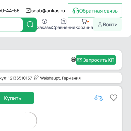
Обратная связь
550-44-56
snab@ankas.ru
Войти
Заказы
Сравнение
Корзина
Запросить КП
кул: 12136510157
Weishaupt
, Германия
Купить