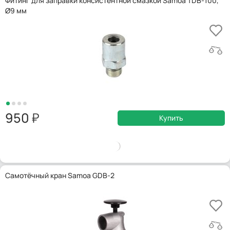
Фитинг для заправки консистентной смазкой Samoa TDB-100,
Ø9 мм
950
Купить
Самотёчный кран Samoa GDB-2