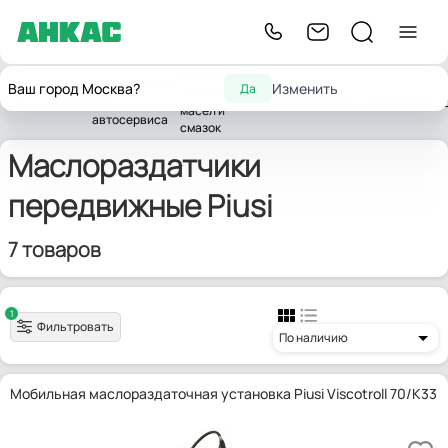
Оборудование
Оборудование
Ваш город Москва?
Изменить
Да
для замены
Главная
для
Маслораздатчики
передвижн
масел и
автосервиса
смазок
Маслораздатчики
передвижные Piusi
7 товаров
1
Фильтровать
По наличию
Мобильная маслораздаточная установка Piusi Viscotroll 70/K33