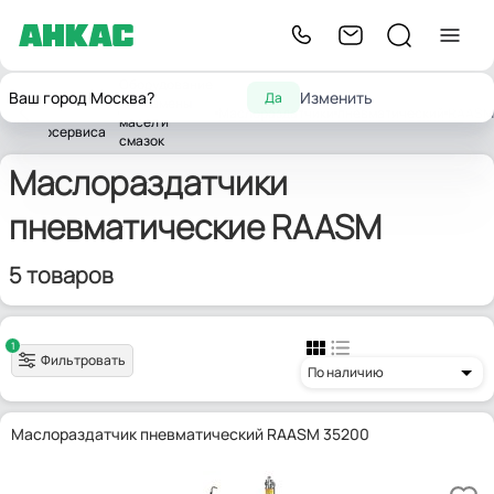
Оборудование
Оборудование
Ваш город Москва?
Изменить
Да
для замены
ная
для
Маслораздатчики
пневматический
RAASM
масел и
автосервиса
смазок
Маслораздатчики
пневматические RAASM
5 товаров
1
Фильтровать
По наличию
Маслораздатчик пневматический RAASM 35200