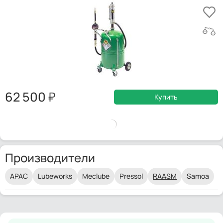
62 500
Купить
Производители
APAC
Lubeworks
Meclube
Pressol
RAASM
Samoa