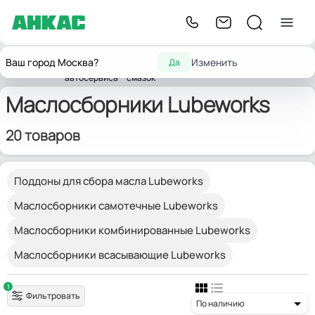
Оборудование
Оборудование для
Ваш город Москва?
Изменить
Да
Главная
для
замены масел и
Маслосборники
Lubeworks
автосервиса
смазок
Маслосборники Lubeworks
20 товаров
Поддоны для сбора масла Lubeworks
Маслосборники самотечные Lubeworks
Маслосборники комбинированные Lubeworks
Маслосборники всасывающие Lubeworks
1
Фильтровать
По наличию