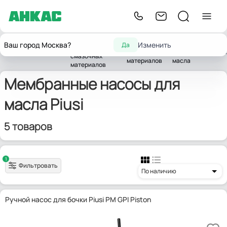
Насосы для
Насосы для
Мембранные
Ваш город Москва?
Изменить
Да
горюче-
Главная
Насосы
смазочных
насосы для
Piusi
смазочных
материалов
масла
материалов
Мембранные насосы для
масла Piusi
5 товаров
1
Фильтровать
По наличию
Ручной насос для бочки Piusi PM GPI Piston