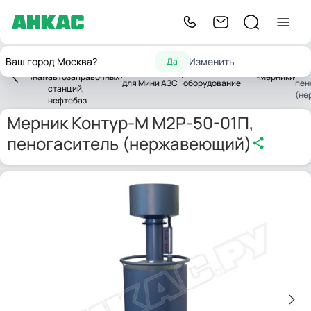
Оборудование
Мер
Ваш город Москва?
Изменить
Да
для
Оборудование
Метрологическое
М М
Главная
автозаправочных
Мерники
для Мини АЗС
оборудование
пен
станций,
(не
нефтебаз
Мерник Контур-М М2Р-50-01П,
пеногаситель (нержавеющий)