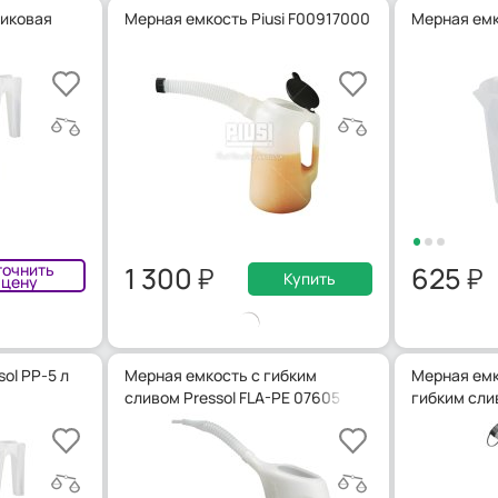
тиковая
Мерная емкость Piusi F00917000
Мерная емко
точнить
1 300
625
Купить
цену
ol PP-5 л
Мерная емкость с гибким
Мерная емк
сливом Pressol FLA-PE 07605
гибким сли