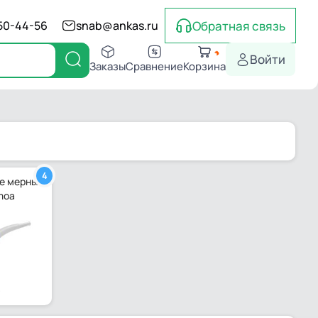
Обратная связь
550-44-56
snab@ankas.ru
Войти
Заказы
Сравнение
Корзина
4
е мерные
moa