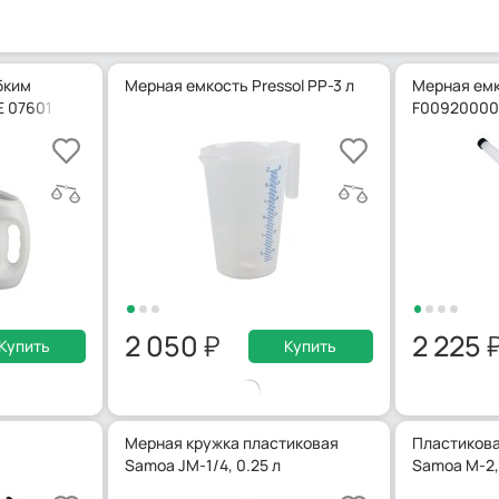
бким
Мерная емкость Pressol PP-3 л
Мерная емк
E 07601
F00920000
2 050
2 225
Купить
Купить
Мерная кружка пластиковая
Пластикова
Samoa JM-1/4, 0.25 л
Samoa M-2,