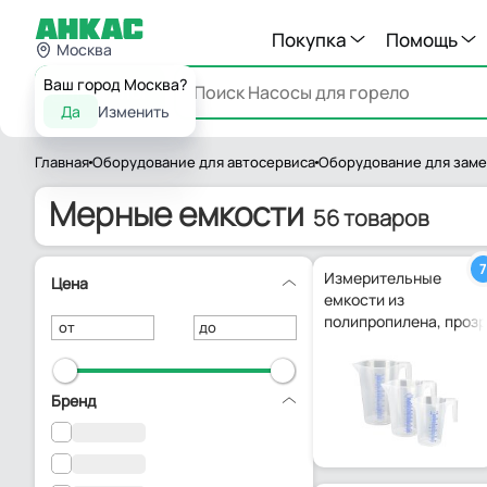
Покупка
Помощь
Москва
Ваш город Москва?
Каталог
Да
Изменить
Главная
Оборудование для автосервиса
Оборудование для заме
Мерные емкости
56 товаров
7
Измерительные
Цена
емкости из
полипропилена, проз
от
до
Бренд