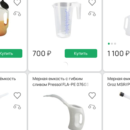
700
1 100
Купить
Купить
 ёмкость
Мерная емкость с гибким
Мерная емк
сливом Pressol FLA-PE 07603
Groz MSR/P