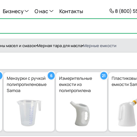
Бизнесу
О нас
Контакты
8 (800) 
ны масел и смазок
Мерная тара для масла
Мерные емкости
6
21
Мензурки с ручкой
Измерительные
Пластиковы
полипропиленовые
емкости из
емкости Sa
рачные
Samoa
полипропилена