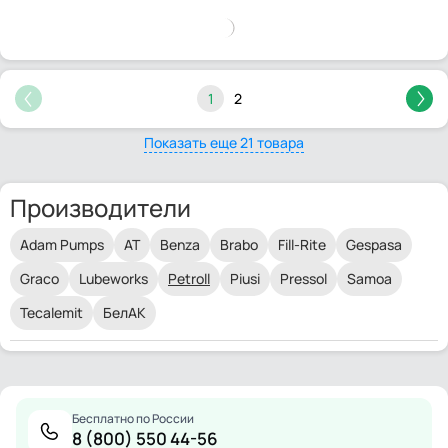
1
2
Показать еще 21 товара
Производители
Adam Pumps
AT
Benza
Brabo
Fill-Rite
Gespasa
Graco
Lubeworks
Petroll
Piusi
Pressol
Samoa
Tecalemit
БелАК
Бесплатно по России
8 (800) 550 44-56