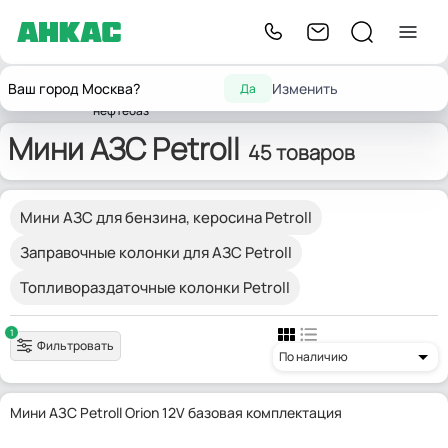
Оборудование для
Заправочные
Мини
Ваш город Москва?
Изменить
Да
Главная
автозаправочных станций,
Petroll
станции
АЗС
нефтебаз
Мини АЗС Petroll
45 товаров
Мини АЗС для бензина, керосина Petroll
Заправочные колонки для АЗС Petroll
Топливораздаточные колонки Petroll
1
Фильтровать
По наличию
Мини АЗС Petroll Orion 12V базовая комплектация