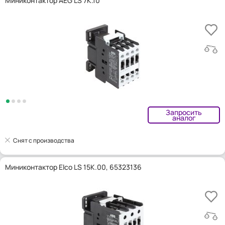
Миниконтактор AEG LS 7K.10
Запросить
аналог
Снят с производства
Миниконтактор Elco LS 15K.00, 65323136