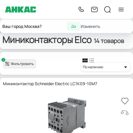
Запчасти для
Главная
Электрокомпоненты
Миниконтакторы
Elco
Ваш город Москва?
Изменить
Да
горелок
Миниконтакторы Elco
14 товаров
1
Фильтровать
По наличию
Миниконтактор Schneider Electric LC1K09-10M7