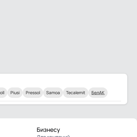
oll
Piusi
Pressol
Samoa
Tecalemit
БелАК
Бизнесу