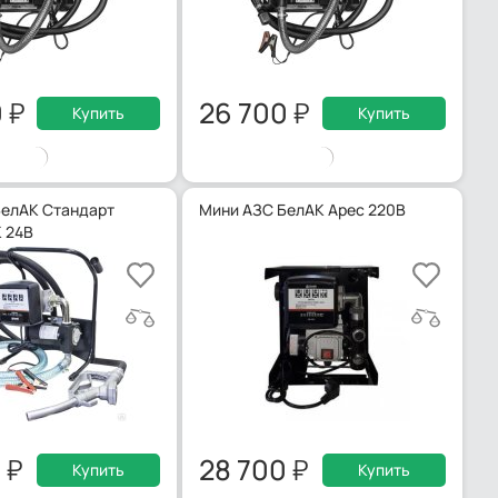
0
26 700
Купить
Купить
БелАК Стандарт
Мини АЗС БелАК Арес 220В
 24В
0
28 700
Купить
Купить