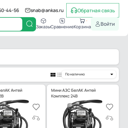
Обратная связь
550-44-56
snab@ankas.ru
Войти
Заказы
Сравнение
Корзина
По наличию
елАК Антей
Мини АЗС БелАК Антей
2В
Комплекс 24В