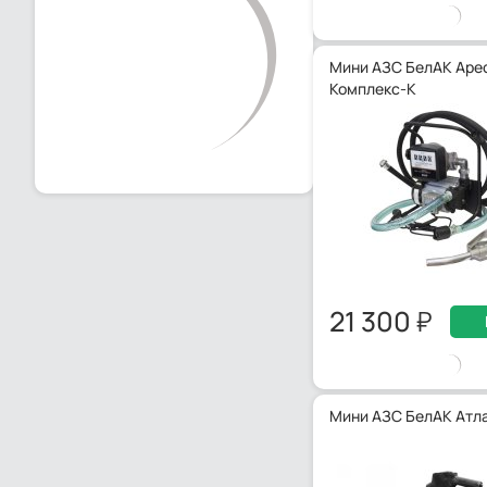
Мини АЗС БелАК Аре
Комплекс-К
21 300
Мини АЗС БелАК Атл