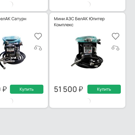
БелАК Сатурн
Мини АЗС БелАК Юпитер
Комплекс
0
51 500
Купить
Купить