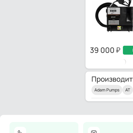
39 000
Производит
Adam Pumps
AT