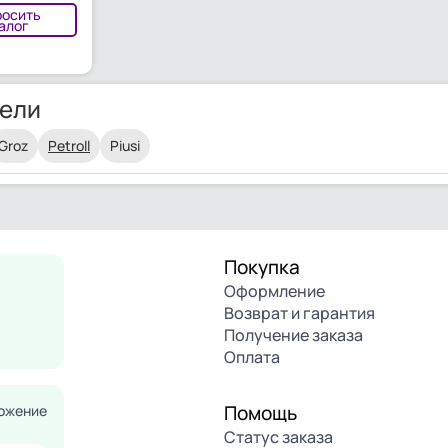
росить
алог
ели
Groz
Petroll
Piusi
Покупка
Оформление
Возврат и гарантия
Получение заказа
Оплата
Помощь
ожение
Статус заказа