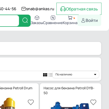
Обратная связь
550-44-56
snab@ankas.ru
Войти
Заказы
Сравнение
Корзина
По наличию
ензина Petroll Drum
Насос для бензина Petroll DYB-
50