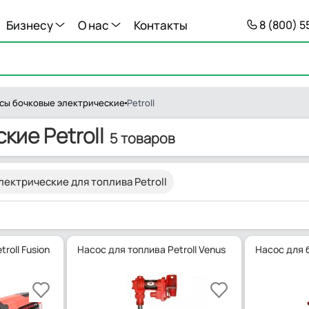
Бизнесу
О нас
Контакты
8 (800) 
сы бочковые электрические
Petroll
кие Petroll
5 товаров
лектрические для топлива Petroll
roll Fusion
Насос для топлива Petroll Venus
Насос для б