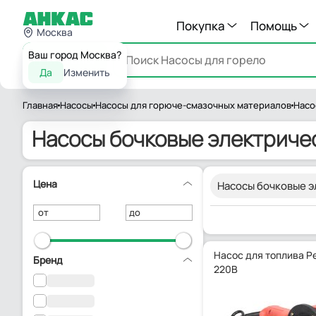
Покупка
Помощь
Москва
Ваш город Москва?
Каталог
Да
Изменить
Главная
Насосы
Насосы для горюче-смазочных материалов
Насо
Насосы бочковые электричес
Цена
Насосы бочковые э
от
до
Насос для топлива Pet
Бренд
220В