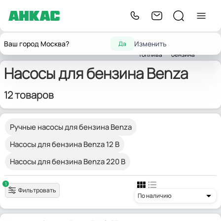
Насосы
Насосы
Насосы для горюче-
Ваш город Москва?
Изменить
Да
Главная
Насосы
для
для
Benza
смазочных материалов
топлива
бензина
Насосы для бензина Benza
12 товаров
Ручные насосы для бензина Benza
Насосы для бензина Benza 12 В
Насосы для бензина Benza 220 В
1
Фильтровать
По наличию