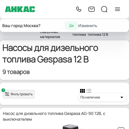
Насосы для
Насосы
Насосы для
Ваш город Москва?
Изменить
Да
горюче-
Главная
Насосы
для
дизельного
Gespasa
смазочных
топлива
топлива 12 В
материалов
Насосы для дизельного
топлива Gespasa 12 В
9 товаров
1
Фильтровать
По наличию
Насос для дизельного топлива Gespasa AG-90 12В, с
выключателем