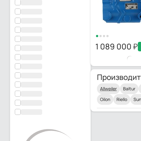
1 089 000
Производит
Allweiler
Baltur
Oilon
Riello
Sun