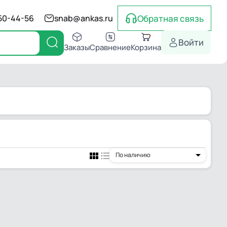
Обратная связь
550-44-56
snab@ankas.ru
Войти
Заказы
Сравнение
Корзина
По наличию