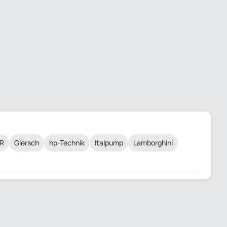
R
Giersch
hp-Technik
Italpump
Lamborghini