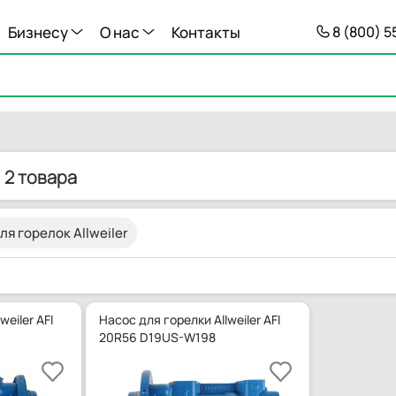
Бизнесу
О нас
Контакты
8 (800) 
2 товара
я горелок Allweiler
weiler AFI
Насос для горелки Allweiler AFI
20R56 D19US-W198