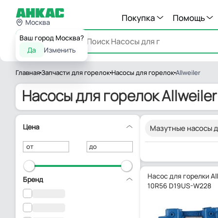
Покупка
Помощь
Москва
Ваш город Москва?
Каталог
Да
Изменить
Главная
Запчасти для горелок
Насосы для горелок
Allweiler
Насосы для горелок Allweiler
Цена
Мазутные насосы дл
от
до
Насос для горелки All
Бренд
10R56 D19US-W228