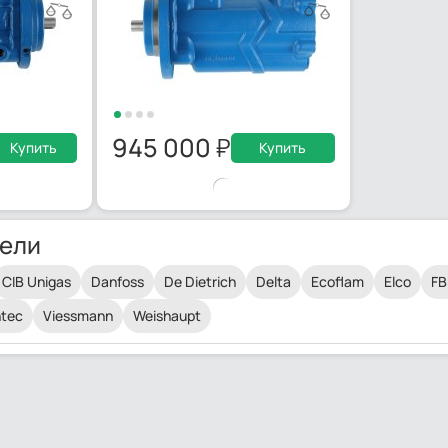
945 000
Купить
Купить
ели
CIB Unigas
Danfoss
De Dietrich
Delta
Ecoflam
Elco
FB
tec
Viessmann
Weishaupt