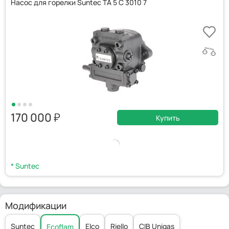
Насос для горелки Suntec TA 5 C 3010 7
170 000
Купить
* Suntec
Модификации
Suntec
Elco
Riello
CIB Unigas
Ecoflam