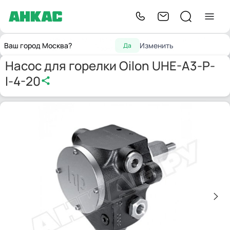
Запчасти для
Насосы для
Насос для горелки Oilon UHE-
Главная
Ваш город Москва?
Изменить
Да
горелок
горелок
A3-P-I-4-20
Насос для горелки Oilon UHE-A3-P-
I-4-20