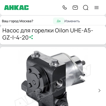
Запчасти
Насосы для
Мазутные
Насос для горелки Oilon
Главная
Ваш город Москва?
Изменить
Да
для горелок
горелок
насосы
UHE-A5-GZ-I-4-20
Насос для горелки Oilon UHE-A5-
GZ-I-4-20