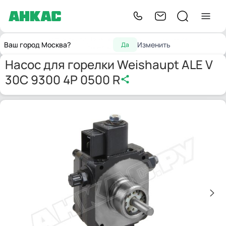
Запчасти для
Насосы для
Насос для горелки Weishaupt ALE
Главная
Ваш город Москва?
Изменить
Да
горелок
горелок
V 30C 9300 4P 0500 R
Насос для горелки Weishaupt ALE V
30C 9300 4P 0500 R