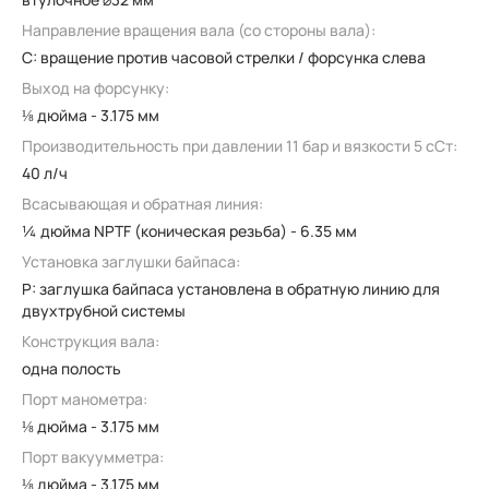
Направление вращения вала (со стороны вала):
C: вращение против часовой стрелки / форсунка слева
Выход на форсунку:
⅛ дюйма - 3.175 мм
Производительность при давлении 11 бар и вязкости 5 сСт:
40 л/ч
Всасывающая и обратная линия:
¼ дюйма NPTF (коническая резьба) - 6.35 мм
Установка заглушки байпаса:
P: заглушка байпаса установлена в обратную линию для
двухтрубной системы
Конструкция вала:
одна полость
Порт манометра:
⅛ дюйма - 3.175 мм
Порт вакуумметра:
⅛ дюйма - 3.175 мм