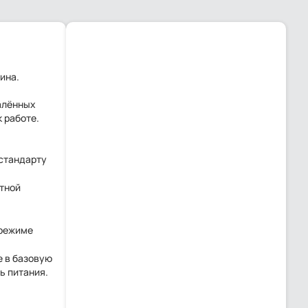
ина.
алённых
к работе.
стандарту
утной
 режиме
е в базовую
ь питания.