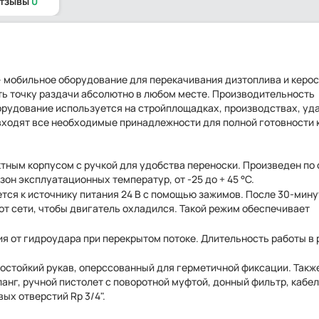
отзывы
0
 – мобильное оборудование для перекачивания дизтоплива и керос
ть точку раздачи абсолютно в любом месте. Производительность
орудование используется на стройплощадках, производствах, уд
 входят все необходимые принадлежности для полной готовности 
ным корпусом с ручкой для удобства переноски. Произведен по 
он эксплуатационных температур, от -25 до + 45 °С.
тся к источнику питания 24 В с помощью зажимов. После 30-мин
т сети, чтобы двигатель охладился. Такой режим обеспечивает
я от гидроудара при перекрытом потоке. Длительность работы в
стойкий рукав, оперссованный для герметичной фиксации. Такж
нг, ручной пистолет с поворотной муфтой, донный фильтр, кабел
х отверстий Rp 3/4".