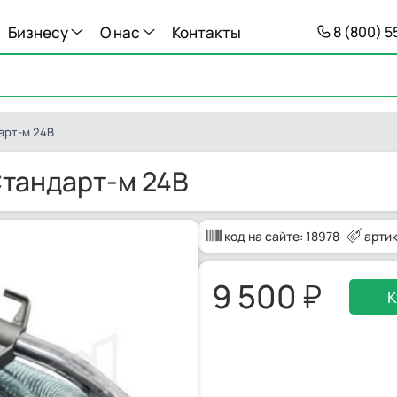
Бизнесу
О нас
Контакты
8 (800) 
арт-м 24В
Стандарт-м 24В
код на сайте:
18978
артик
9 500
К