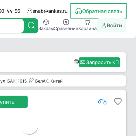
Обратная связь
550-44-56
snab@ankas.ru
Войти
Заказы
Сравнение
Корзина
Запросить КП
ул: БАК.11015
БелАК
, Китай
упить