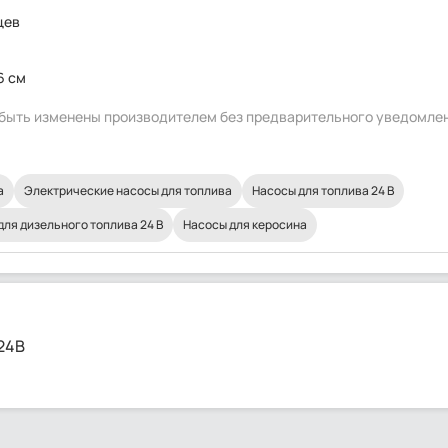
цев
6 см
т быть изменены производителем без предварительного уведомле
а
Электрические насосы для топлива
Насосы для топлива 24 В
для дизельного топлива 24 В
Насосы для керосина
24В