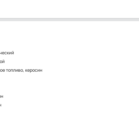
ческий
ой
ое топливо, керосин
ин
н