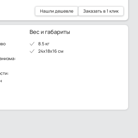
Нашли дешевле
Заказать в 1 клик
Вес и габариты
иво
8.5 кг
24x18x16 см
анизма:
сти:
н