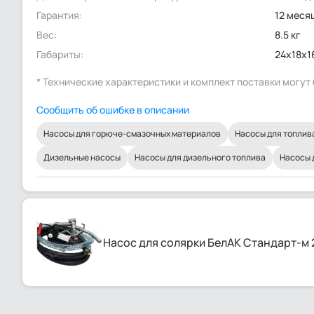
Гарантия:
12 меся
Вес:
8.5 кг
Габариты:
24x18x1
* Технические характеристики и комплект поставки могу
Сообщить об ошибке в описании
Насосы для горюче-смазочных материалов
Насосы для топлив
Дизельные насосы
Насосы для дизельного топлива
Насосы 
Насос для солярки БелАК Стандарт-м 