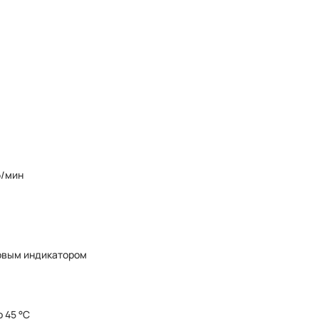
б/мин
овым индикатором
о 45 °C