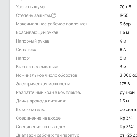
Уровень шума:
70 дБ
Степень защиты:
IP55
?
Максимальное рабочее давление:
3 бар
Всасывающий рукав:
1.5 м
Напорный рукав:
4 м
Сила тока:
8 А
Напор:
5 м
Высота всасывания:
3 м
Номинальное число оборотов:
3 000 о
Электрическая мощность:
175 Вт
Раздаточный кран в комплекте:
ручной
Длина провода питания:
1.5 м
Выключатель:
со свет
Соединение на входе:
Rp 3/4"
Соединение на выходе:
Rp 3/4"
Диапазон рабочих температур:
от -25 д