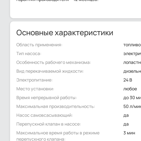
Основные характеристики
Область применения:
топливо
Тип насоса:
электри
Особенность рабочего механизма:
лопастн
Вид перекачиваемой жидкости:
дизельн
Электропитание:
24 В
Место установки:
любое
Время непрерывной работы:
до 30 м
Максимальная производительность:
50 л/ми
Насос самовсасывающий:
да
Перепускной клапан в насосе:
да
Максимальное время работы в режиме
3 мин
перепускного клапана: