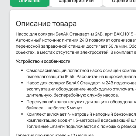
Описание
Характеристики
Оценки и 
Описание товара
Насос для солярки БелАК Стандарт-м 24В, арт: БАК.11015
Автономный источник питания 24 В позволяет организова
переносной заправочной станции достигает 50 л/мин. Об
объектах, в местах отсутствия электросетей. В комплект
Устройство и особенности
Самовсасывающий лопастной насос оснащён компакт
пылевлагозащиты IP 55. Рассчитан на широкий диапаз
Насос для солярки БелАК Стандарт-м 24В подключае
эксплуатации оборудование необходимо отключать о
длительную, бесперебойную службу насоса.
Перепускной клапан служит для защиты оборудовани
байпаса – не более 3 минут.
Комплект включает 4-метровый напорный бензомасло
комплектацию входит 1,5-метровый всасывающий шла
Топливные шланги подключаются с помощью резьбовы
Гарантия производителя – 12 месяцев.