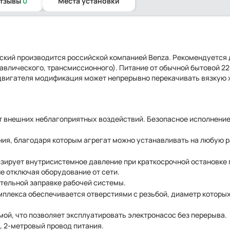
отзывы
0
Места установки
кий производится российской компанией Benza. Рекомендуется 
авлического, трансмиссионного). Питание от обычной бытовой 22
двигателя модификация может непрерывно перекачивать вязкую
т внешних неблагоприятных воздействий. Безопасное исполнение
ия, благодаря которым агрегат можно устанавливать на любую 
зирует внутрисистемное давление при краткосрочной остановке 
е отключая оборудование от сети.
ельной заправке рабочей системы.
плекса обеспечивается отверстиями с резьбой, диаметр которы
й, что позволяет эксплуатировать электронасос без перерыва.
, 2-метровый провод питания.