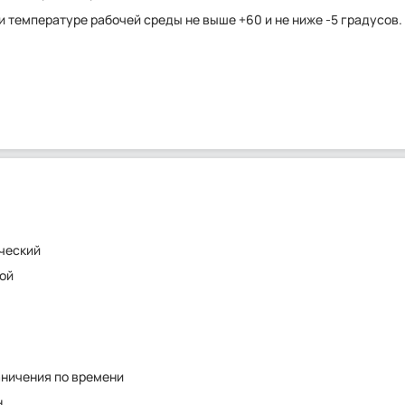
 температуре рабочей среды не выше +60 и не ниже -5 градусов.
ческий
ой
аничения по времени
н