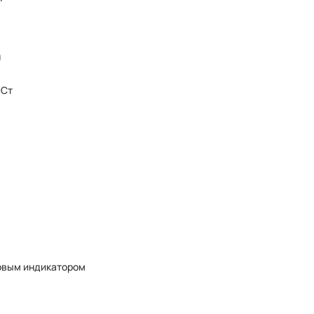
н
сСт
овым индикатором