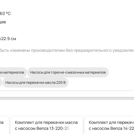
 60 °C
цев
x22.9 см
т быть изменены производителем без предварительного уведомле
ых материалов
Насосы для горюче-смазочных материалов
Насосы для перекачки масла 220 В
ла
Комплект для перекачки масла
Комплект для перекач
с насосом Benza 13-220-25
с насосом Benza 14-2