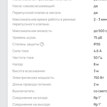
Насос самовсасывающий:
да
Перепускной клапан в насосе:
да
Максимальное время работы в режиме
2 - 3 ми
перепускного клапана:
Максимальная вязкость:
до 500 
Уровень шума:
75 дБ
Степень защиты:
IP55
?
Сила тока:
4,6 А
Частота тока:
50 Гц
Напор:
8 м
Высота всасывания:
3 м
Электрическая мощность:
750 Вт
Длина провода питания:
2 м
Выключатель:
со свет
Соединение на входе:
Rp 1"
Соединение на выходе:
Rp 1"