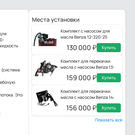
Места установки
Комплект с насосом для
для
масла Benza 12-220-25
0-
 жидкость
130 000
Купить
Комплект для перекачки
масла с насосом Benza 13-
 (система
220-25
159 000
Купить
рабочую
Комплект для перекачки
потока. Это
масла с насосом Benza 14-
220-25
156 000
Купить
х
Показать все