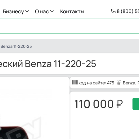
Бизнесу
О нас
Контакты
8 (800) 
Benza 11-220-25
ский Benza 11-220-25
код на сайте:
475
Benza
,
110 000