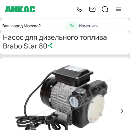
Насосы для
Насос для дизельного топлива Brabo
Главная
Насосы
Ваш город Москва?
Изменить
Да
ГСМ
Star 80
Насос для дизельного топлива
Brabo Star 80