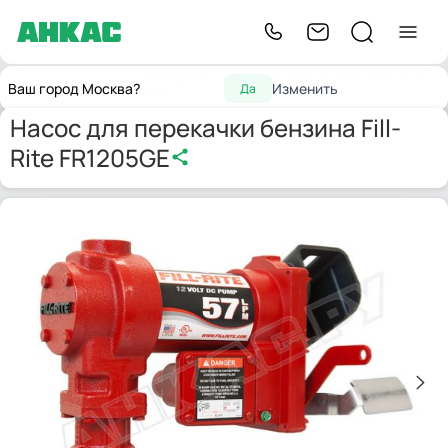
Насосы для
Насос для перекачки бензина Fill-Rite
Главная
Насосы
Ваш город Москва?
Изменить
Да
ГСМ
FR1205GE
Насос для перекачки бензина Fill-
Rite FR1205GE