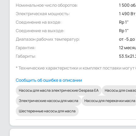
Номинальное число оборотов:
1 500 о
Электрическая мощность:
1 490 Вт
Соединение на входе:
Rp 1"
Соединение на выходе:
Rp 1"
Диапазон рабочих температур:
от -5 до
Гарантия:
12 меся
Габариты:
53.5x21
* Технические характеристики и комплект поставки могу
Сообщить об ошибке в описании
Насосы для масла электрические Gespasa EA
Насосы для смаз
Электрические насосы для масла
Насосы для перекачки масла
Шестеренные насосы для масла