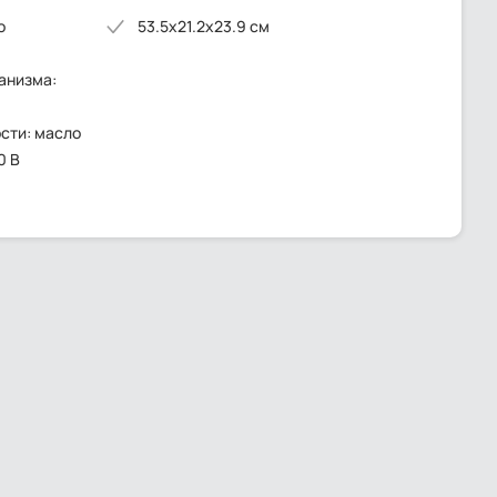
о
53.5x21.2x23.9 см
анизма:
сти: масло
0 В