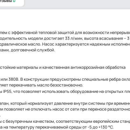
отзывы
0
лем с эффективной тепловой защитой для возможности непрерыв
одительность модели достигает 33 л/мин, высота всасывания – 3
идравлическое масло. Насос характеризуется надежным исполнен
ами, долговечной службой.
стойкие материалы и качественная антикоррозийная обработка
 или 380В. В конструкции предусмотрены специальные ребра ох
оляет перекачивать масло безостановочно.
 IP55, что позволяет использовать оборудование на открытых пл
апан, который нормализует давление внутри системы при времен
 позволяет не отключать насос от сети при переносе раздаточн
.
ы с безупречным качеством, соответствующим европейским стан
 на температуру перекачиваемой среды от -5 до +130 °C.