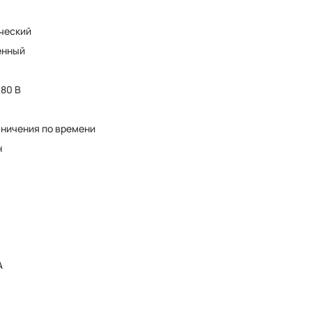
ческий
енный
380 В
аничения по времени
н
А