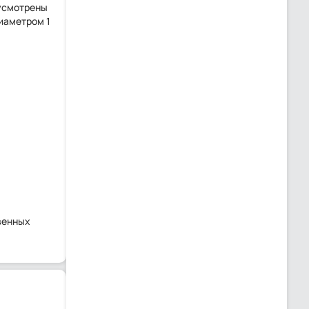
дусмотрены
иаметром 1
венных