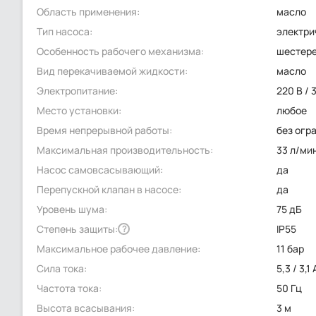
Область применения:
масло
Тип насоса:
электри
Особенность рабочего механизма:
шестер
Вид перекачиваемой жидкости:
масло
Электропитание:
220 В / 
Место установки:
любое
Время непрерывной работы:
без огр
Максимальная производительность:
33 л/ми
Насос самовсасывающий:
да
Перепускной клапан в насосе:
да
Уровень шума:
75 дБ
Степень защиты:
IP55
?
Максимальное рабочее давление:
11 бар
Сила тока:
5,3 / 3,1 
Частота тока:
50 Гц
Высота всасывания:
3 м