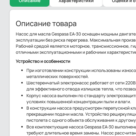
Описание
Характеристики
Оценки и 
Описание товара
Насос для масла Gespasa EA-30 оснащен мощным двигате
эксплуатации без риска перегрева. Максимальная произв
Рабочей средой является моторное, трансмиссионное, г
отличными эксплуатационными и рабочими характеристик
Устройство и особенности
При изготовлении конструкции использованы износо
металлических поверхностей.
Шестеренчатый электронасос работает от сети 220В
для эффективного отвода излишков тепла, что позв
Корпус насоса выполнен по стандарту электрозащиты
условиях повышенной концентрации пыли и влаги.
В конструкции насоса предусмотрен перепускной кл
прекращении подачи масла. Устройство рециркуляции
пистолета с одного объекта обслуживания к другому
Все комплектующие насоса Gespasa EA-30 выполнен
требуют длительное время замены. Насос рассчитана