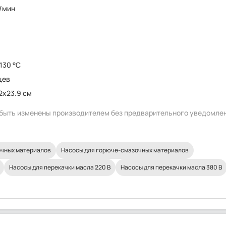
б/мин
 130 °C
цев
.2x23.9 см
т быть изменены производителем без предварительного уведомле
очных материалов
Насосы для горюче-смазочных материалов
Насосы для перекачки масла 220 В
Насосы для перекачки масла 380 В