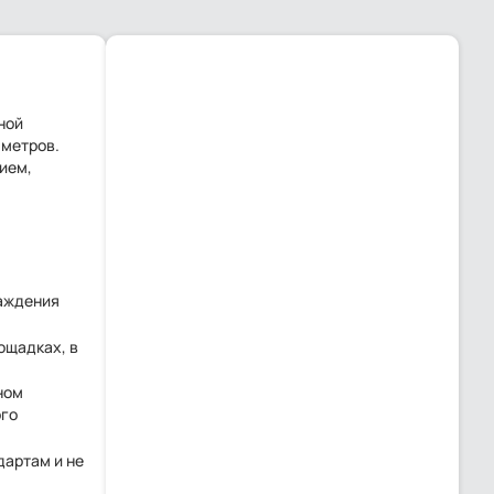
ной
 метров.
ием,
лаждения
ощадках, в
ном
ого
дартам и не