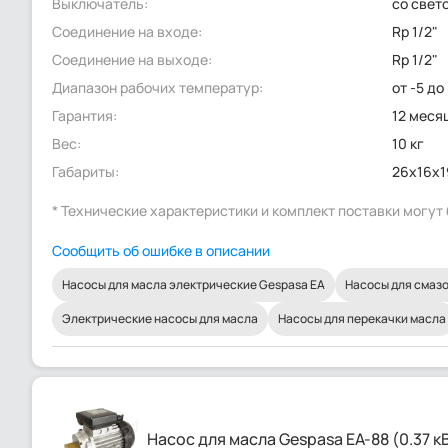
Выключатель:
со свет
Соединение на входе:
Rp 1/2"
Соединение на выходе:
Rp 1/2"
Диапазон рабочих температур:
от -5 до
Гарантия:
12 меся
Вес:
10 кг
Габариты:
26x16x1
* Технические характеристики и комплект поставки могу
Сообщить об ошибке в описании
Насосы для масла электрические Gespasa EA
Насосы для смаз
Электрические насосы для масла
Насосы для перекачки масла
Насос для масла Gespasa EA-88 (0.37 к