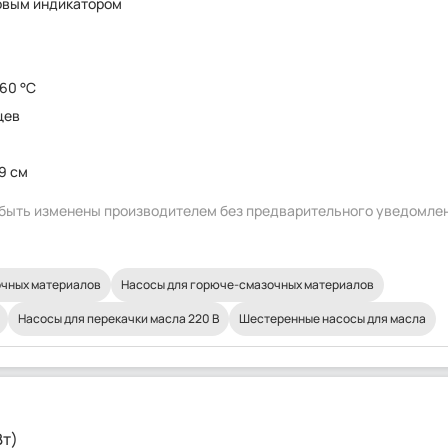
овым индикатором
 60 °C
цев
9 см
т быть изменены производителем без предварительного уведомле
очных материалов
Насосы для горюче-смазочных материалов
Насосы для перекачки масла 220 В
Шестеренные насосы для масла
Вт)