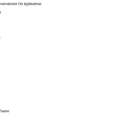
аничения по времени
н
н
б/мин