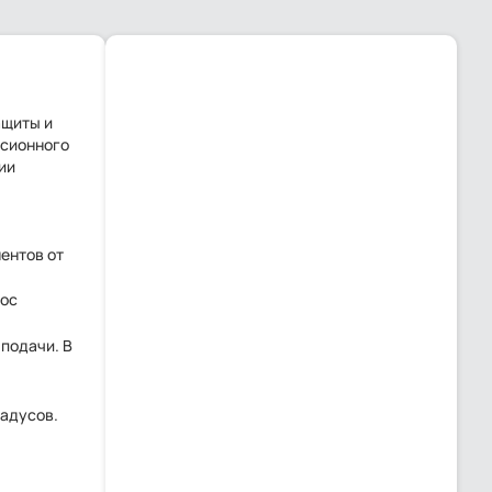
ащиты и
ссионного
ии
ентов от
сос
подачи. В
радусов.