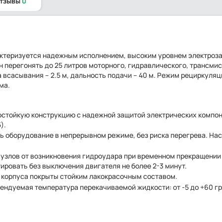
отзывы
0
арактеризуется надежным исполнением, высоким уровнем электроз
 перегонять до 25 литров моторного, гидравлического, трансми
 всасывания – 2.5 м, дальность подачи – 40 м. Режим рециркуляц
ма.
тойкую конструкцию с надежной защитой электрических компон
).
 оборудование в непрерывном режиме, без риска перегрева. На
узлов от возникновения гидроудара при временном прекращении 
ировать без выключения двигателя не более 2-3 минут.
и корпуса покрыты стойким лакокрасочным составом.
ендуемая температура перекачиваемой жидкости: от -5 до +60 г