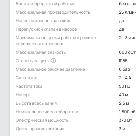
Время непрерывной работы:
без огр
Максимальная производительность:
25 л/ми
Насос самовсасывающий:
да
Перепускной клапан в насосе:
да
Максимальное время работы в режиме
2 - 3 ми
перепускного клапана:
Максимальная вязкость:
600 сСт
Степень защиты:
IP55
?
Максимальное рабочее давление:
6 бар
Сила тока:
2 - 4 А
Частота тока:
50 Гц
Напор:
40 м
Высота всасывания:
2.5 м
Номинальное число оборотов:
1 500 о
Электрическая мощность:
370 Вт
Длина провода питания:
3 м