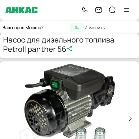
Насосы для
Насос для дизельного топлива Petroll
Главная
Насосы
Ваш город Москва?
Изменить
Да
ГСМ
panther 56
Насос для дизельного топлива
Petroll panther 56