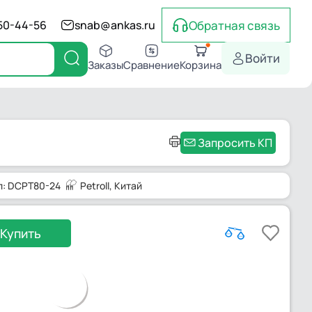
Обратная связь
550-44-56
snab@ankas.ru
Войти
Заказы
Сравнение
Корзина
Запросить КП
л: DCPT80-24
Petroll
, Китай
Купить