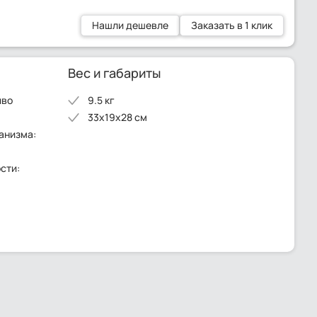
Нашли дешевле
Заказать в 1 клик
Вес и габариты
иво
9.5 кг
33x19x28 см
анизма:
сти: