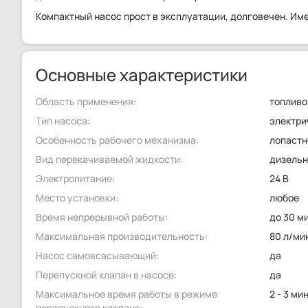
Компактный насос прост в эксплуатации, долговечен. Им
Основные характеристики
Область применения:
топливо
Тип насоса:
электри
Особенность рабочего механизма:
лопастн
Вид перекачиваемой жидкости:
дизельн
Электропитание:
24 В
Место установки:
любое
Время непрерывной работы:
до 30 м
Максимальная производительность:
80 л/ми
Насос самовсасывающий:
да
Перепускной клапан в насосе:
да
Максимальное время работы в режиме
2 - 3 ми
перепускного клапана: