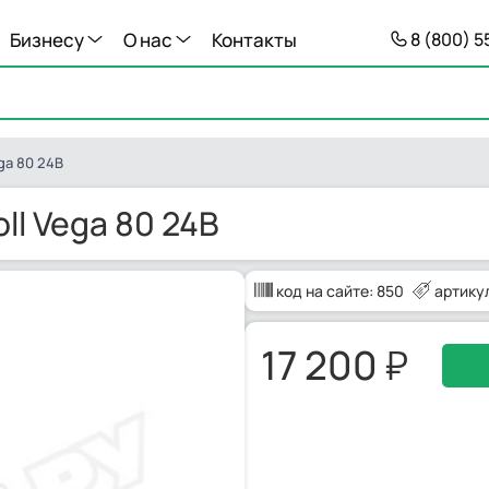
Бизнесу
О нас
Контакты
8 (800) 
ga 80 24В
ll Vega 80 24В
код на сайте:
850
артику
17 200