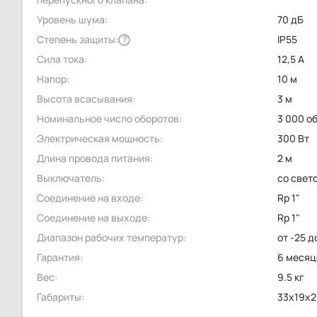
Уровень шума:
70 дБ
Степень защиты:
IP55
?
Сила тока:
12,5 А
Напор:
10 м
Высота всасывания:
3 м
Номинальное число оборотов:
3 000 о
Электрическая мощность:
300 Вт
Длина провода питания:
2 м
Выключатель:
со свет
Соединение на входе:
Rp 1"
Соединение на выходе:
Rp 1"
Диапазон рабочих температур:
от -25 д
Гарантия:
6 месяц
Вес:
9.5 кг
Габариты:
33x19x2