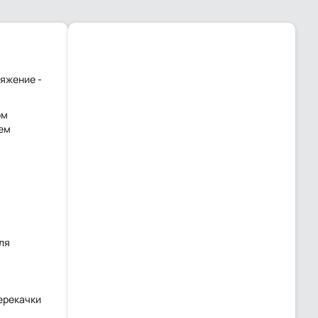
яжение -
ом
ем
ля
ерекачки