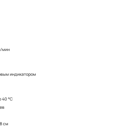
б/мин
овым индикатором
о 40 °C
ев
8 см