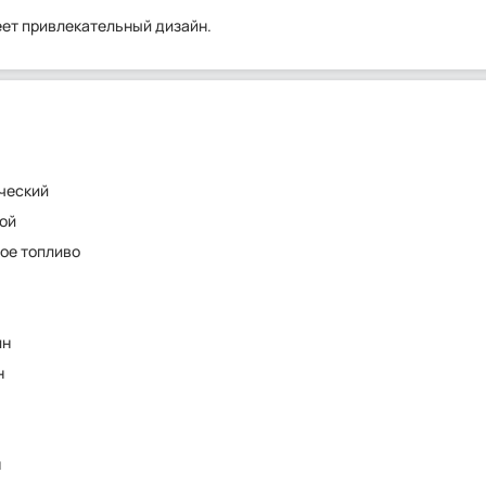
еет привлекательный дизайн.
ческий
ой
ое топливо
ин
н
н