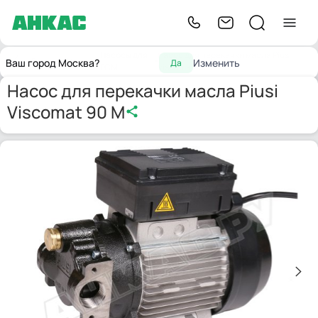
Насосы для
Насос для перекачки масла Piusi
Главная
Насосы
Ваш город Москва?
Изменить
Да
ГСМ
Viscomat 90 M
Насос для перекачки масла Piusi
Viscomat 90 M