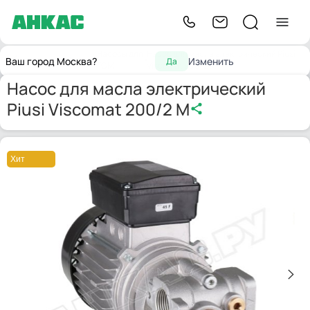
Насосы для
Насос для масла электрический Piusi
Главная
Насосы
Ваш город Москва?
Изменить
Да
ГСМ
Viscomat 200/2 M
Насос для масла электрический
Piusi Viscomat 200/2 M
Хит