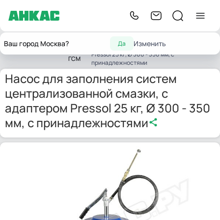
Насос для заполнения систем
Насосы
Ваш город Москва?
Изменить
Да
централизованной смазки, с адаптером
Главная
Насосы
для
Pressol 25 кг, Ø 300 - 350 мм, с
ГСМ
принадлежностями
Насос для заполнения систем
централизованной смазки, с
адаптером Pressol 25 кг, Ø 300 - 350
мм, с принадлежностями