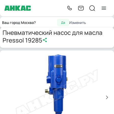
Насосы для
Пневматический насос для масла
Главная
Насосы
Ваш город Москва?
Изменить
Да
ГСМ
Pressol 19285
Пневматический насос для масла
Pressol 19285