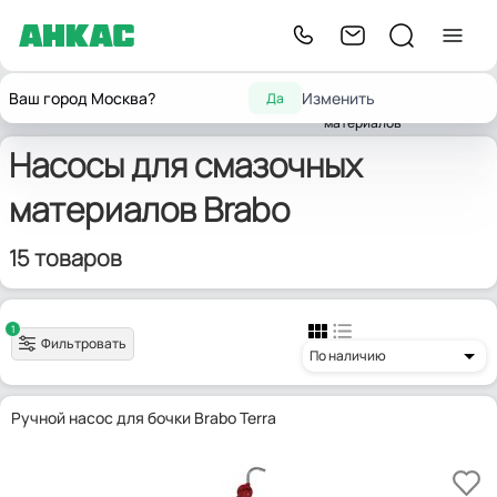
Насосы для
Насосы для горюче-
Ваш город Москва?
Изменить
Да
Главная
Насосы
смазочных
Brabo
смазочных материалов
материалов
Насосы для смазочных
материалов Brabo
15 товаров
1
Фильтровать
По наличию
Ручной насос для бочки Brabo Terra