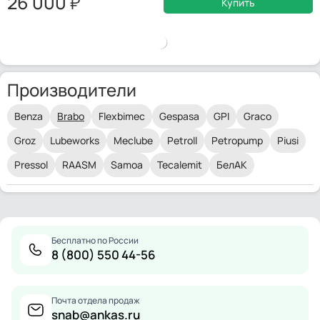
26 000
Купить
Производители
Benza
Brabo
Flexbimec
Gespasa
GPI
Graco
Groz
Lubeworks
Meclube
Petroll
Petropump
Piusi
Pressol
RAASM
Samoa
Tecalemit
БелАК
Бесплатно по России
8 (800) 550 44-56
Почта отдела продаж
snab@ankas.ru