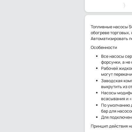
Топливные насосы S
обогреве торговых,
Автоматизировать п
Особенности
Все насосы сер
форсунки, а не
Рабочей жидкос
могут перекачи
Заводская ком
выкрутить из о
Насосы модифи
всасывания и «
По умолчанию д
бар для насосо
Для подключен
Принцип действия н