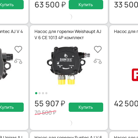
63 500
33 50
Купить
Купить
ntec AJ V 4
Насос для горелки Weishaupt AJ
Насос для 
V 6 CE 1013 4P комплект
55 907
42 50
Купить
Купить
70 500
B Unigas AJ
Насос для горелки Suntec AJ V 6
Насос для 