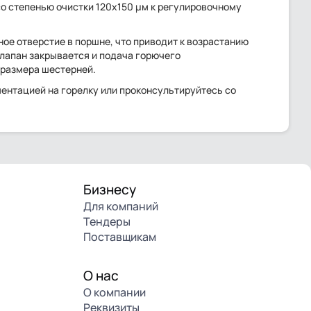
со степенью очистки 120х150 µм к регулировочному
ое отверстие в поршне, что приводит к возрастанию
клапан закрывается и подача горючего
 размера шестерней.
ментацией на горелку или проконсультируйтесь со
Бизнесу
Для компаний
Тендеры
Поставщикам
О нас
О компании
Реквизиты