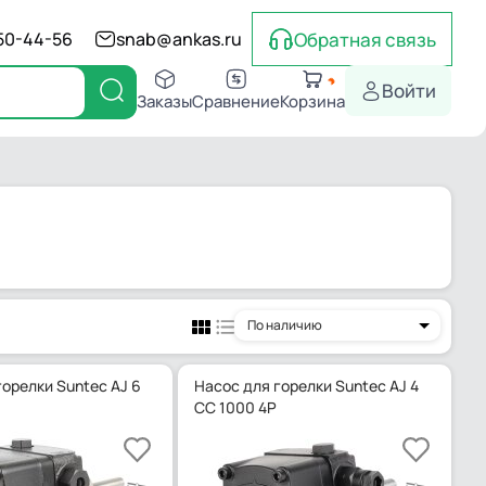
Обратная связь
550-44-56
snab@ankas.ru
Войти
Заказы
Сравнение
Корзина
По наличию
горелки Suntec AJ 6
Насос для горелки Suntec AJ 4
CC 1000 4P