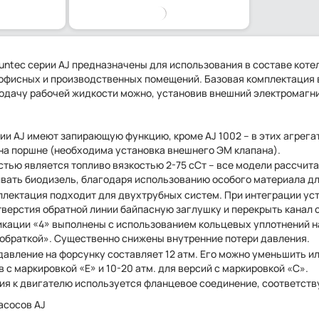
untec серии AJ предназначены для использования в составе кот
 офисных и производственных помещений. Базовая комплектация 
одачу рабочей жидкости можно, установив внешний электромагни
ии AJ имеют запирающую функцию, кроме AJ 1002 – в этих агрега
 на поршне (необходима установка внешнего ЭМ клапана).
тью является топливо вязкостью 2-75 сСт – все модели рассчита
вать биодизель, благодаря использованию особого материала дл
плектация подходит для двухтрубных систем. При интеграции ус
тверстия обратной линии байпасную заглушку и перекрыть канал 
кации «4» выполнены с использованием кольцевых уплотнений н
обраткой». Существенно снижены внутренние потери давления.
авление на форсунку составляет 12 атм. Его можно уменьшить ил
в с маркировкой «Е» и 10-20 атм. для версий с маркировкой «C».
ия к двигателю используется фланцевое соединение, соответств
асосов AJ