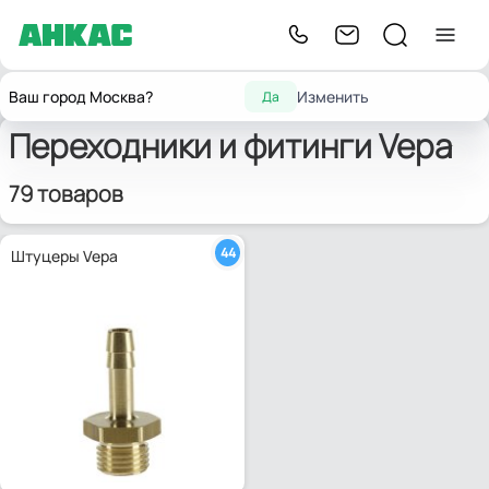
Фитинги для маслосменного
Переходники и
Главная
Фитинги
Vepa
Ваш город Москва?
Изменить
Да
оборудования
фитинги
Переходники и фитинги Vepa
79 товаров
44
Штуцеры Vepa