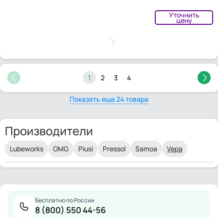
Уточнить
цену
1
2
3
4
Показать еще 24 товара
Производители
Lubeworks
OMG
Piusi
Pressol
Samoa
Vepa
Бесплатно по России
8 (800) 550 44-56