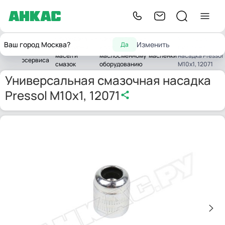
Оборудование
Комплектующие
Универсальная
Оборудование
Ваш город Москва?
Изменить
Да
для замены
и запчасти к
Пресс-
смазочная
вная
для
масел и
маслосменному
масленки
насадка Pressol
автосервиса
смазок
оборудованию
M10x1, 12071
Универсальная смазочная насадка
Pressol M10x1, 12071