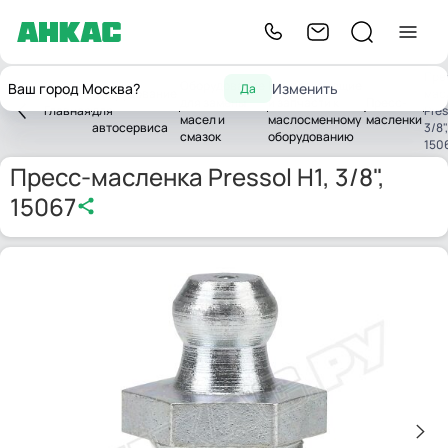
Пре
Оборудование
Комплектующие
Ваш город Москва?
Изменить
Да
Оборудование
мас
для замены
и запчасти к
Пресс-
Главная
для
Pres
масел и
маслосменному
масленки
автосервиса
3/8",
смазок
оборудованию
150
Пресс-масленка Pressol Н1, 3/8",
15067