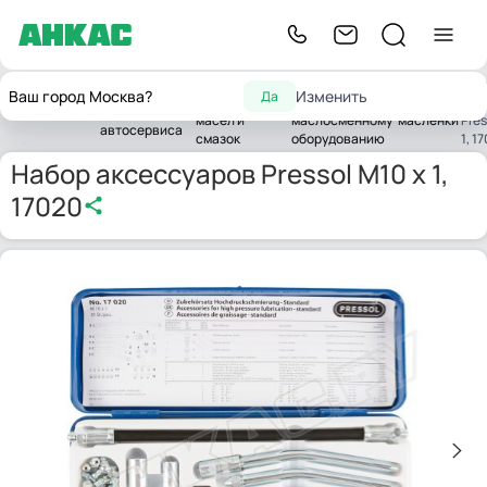
Оборудование
Комплектующие
Наб
Оборудование
Ваш город Москва?
Изменить
Да
для замены
и запчасти к
Пресс-
акс
Главная
для
масел и
маслосменному
масленки
Pres
автосервиса
смазок
оборудованию
1, 1
Набор аксессуаров Pressol M10 x 1,
17020