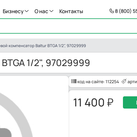
Бизнесу
О нас
Контакты
8 (800) 
вой компенсатор Baltur BTGA 1/2", 97029999
 BTGA 1/2", 97029999
код на сайте:
112254
арти
11 400