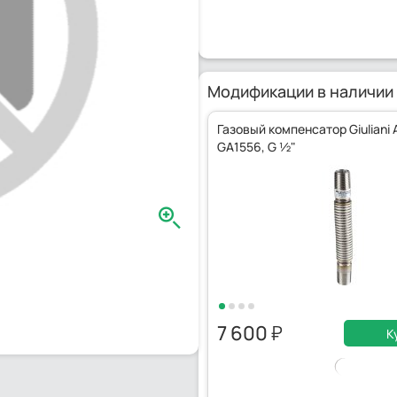
Модификации в наличии
Газовый компенсатор Giuliani 
GA1556, G ½"
7 600
К