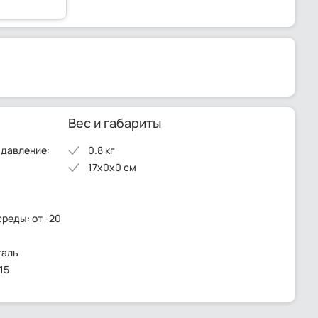
Вес и габариты
 давление:
0.8 кг
17x0x0 см
среды: от -20
таль
15