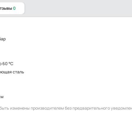
отзывы
0
бар
о 60 °C
еющая сталь
см
т быть изменены производителем без предварительного уведомле