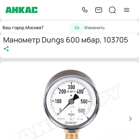
Запчасти для
Принадлежности
Манометр Dungs 600
Главная
Ваш город Москва?
Изменить
Да
горелок
для горелок
мбар, 103705
Манометр Dungs 600 мбар, 103705