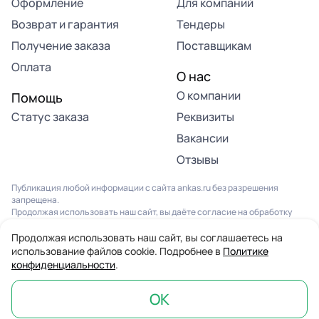
Оформление
Для компаний
Возврат и гарантия
Тендеры
Получение заказа
Поставщикам
Оплата
О нас
О компании
Помощь
Статус заказа
Реквизиты
Вакансии
Отзывы
Публикация любой информации с сайта ankas.ru без разрешения
запрещена.
Продолжая использовать наш сайт, вы даёте согласие на обработку
файлов Cookies и других данных, в соответствии с
Политикой
конфиденциальности
и
Пользовательским соглашением
.
Продолжая использовать наш сайт, вы соглашаетесь на
использование файлов cookie. Подробнее в
Политике
конфиденциальности
.
© 2013-2026. Все права защищены. Компания “Анкас”
Информация на сайте не является публичной офертой
ОК