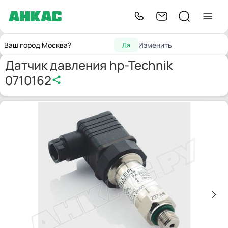
Запчасти для
Принадлежности
Датчик давления hp-
Главная
Ваш город Москва?
Изменить
Да
горелок
для горелок
Technik 0710162
Датчик давления hp-Technik
0710162