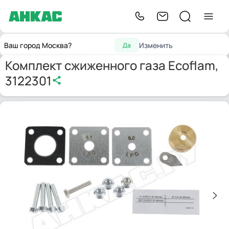
Запчасти для
Принадлежности
Комплект сжиженного газа
Главная
Ваш город Москва?
Изменить
Да
горелок
для горелок
Ecoflam, 3122301
Комплект сжиженного газа Ecoflam,
3122301