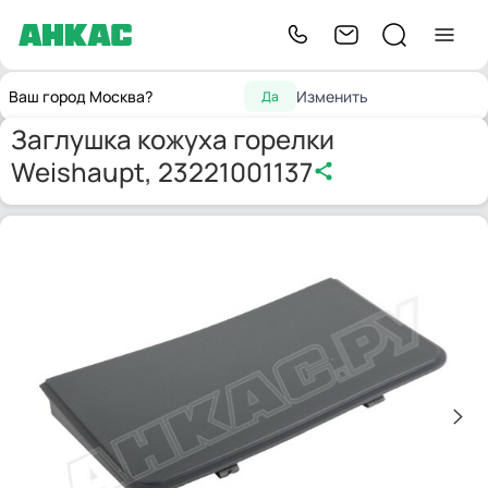
Запчасти
Принадлежности
Заглушка кожуха горелки
Главная
Ваш город Москва?
Изменить
Да
для горелок
для горелок
Weishaupt, 23221001137
Заглушка кожуха горелки
Weishaupt, 23221001137