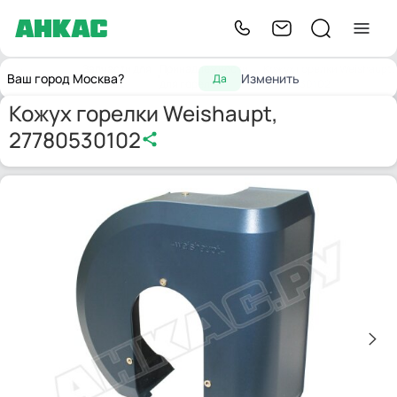
Запчасти для
Принадлежности
Кожух горелки Weishaupt,
Главная
Ваш город Москва?
Изменить
Да
горелок
для горелок
27780530102
Кожух горелки Weishaupt,
27780530102