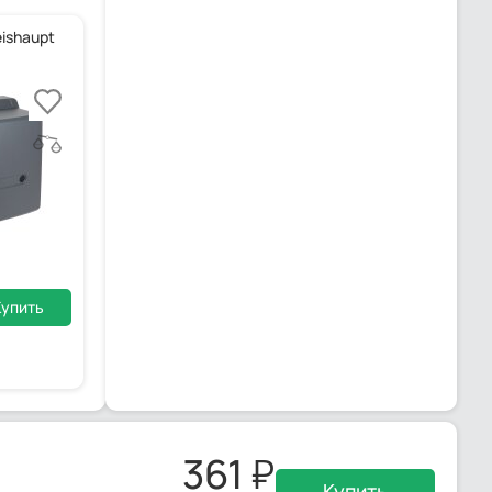
ishaupt
Купить
361
Купить