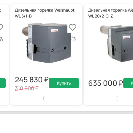
t
Дизельная горелка Weishaupt
Дизельная горелка We
WL 5/1-B
WL 20/2-C, Z
245 830
635 000
Купить
310 000