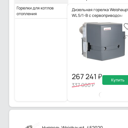
Горелки для котлов
Дизельная горелка Weishaup
отопления
WL 5/1-B с сервоприводом
267 241
Купить
337 000
Ниппель Weishaupt, 452020