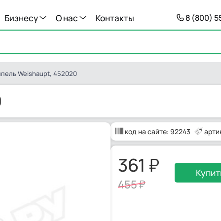
Бизнесу
О нас
Контакты
8 (800) 
пель Weishaupt, 452020
0
код на сайте:
92243
арти
361
Купит
455