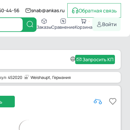
Обратная связь
550-44-56
snab@ankas.ru
Войти
Заказы
Сравнение
Корзина
Запросить КП
кул: 452020
Weishaupt
, Германия
ь