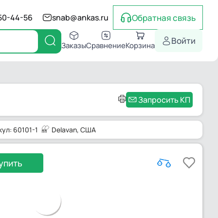
Обратная связь
550-44-56
snab@ankas.ru
Войти
Заказы
Сравнение
Корзина
Запросить КП
кул: 60101-1
Delavan
, США
упить