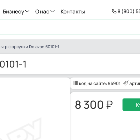
Бизнесу
О нас
Контакты
8 (800) 
ьтр форсунки Delavan 60101-1
0101-1
код на сайте:
95901
арти
8 300
К