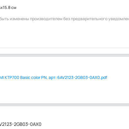
4x15.8 см
т быть изменены производителем без предварительного уведомле
MI KTP700 Basic color PN, арт: 6AV2123-2GB03-0AX0.pdf
AV2123-2GB03-0AX0