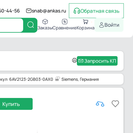
Обратная связь
550-44-56
snab@ankas.ru
Войти
Заказы
Сравнение
Корзина
Запросить КП
икул: 6AV2123-2GB03-0AX0
Siemens
, Германия
Купить