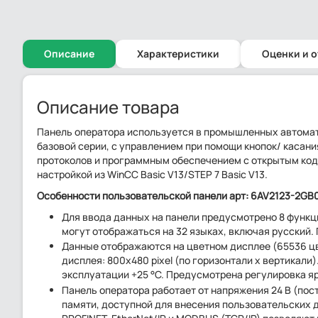
Описание
Характеристики
Оценки и 
Описание товара
Панель оператора используется в промышленных автомат
базовой серии, с управлением при помощи кнопок/ каса
протоколов и программным обеспечением с открытым код
настройкой из WinCC Basic V13/STEP 7 Basic V13.
Особенности пользовательской панели арт: 6AV2123-2GB
Для ввода данных на панели предусмотрено 8 функц
могут отображаться на 32 языках, включая русский.
Данные отображаются на цветном дисплее (65536 цв
дисплея: 800x480 pixel (по горизонтали х вертикали
эксплуатации +25 °C. Предусмотрена регулировка яр
Панель оператора работает от напряжения 24 В (пос
памяти, доступной для внесения пользовательских 