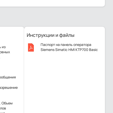
Инструкции и файлы
Паспорт на панель оператора
 из
Siemens Simatic HMI KTP700 Basic
новных
color PN, арт: 6AV2123-2GB03-
,
0AX0.pdf
Сообщения
Разрешение
. Объем
олов