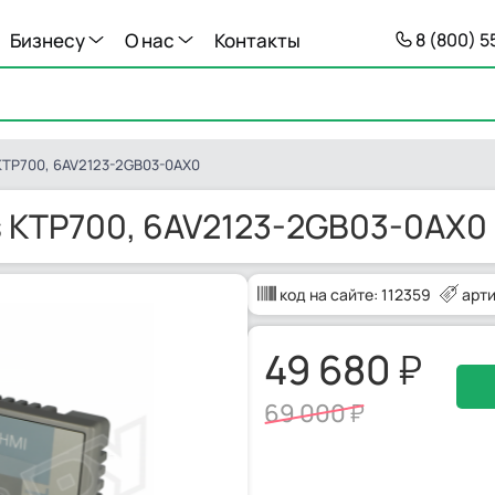
Бизнесу
О нас
Контакты
8 (800) 
KTP700, 6AV2123-2GB03-0AX0
 KTP700, 6AV2123-2GB03-0AX0
код на сайте:
112359
арт
49 680
69 000