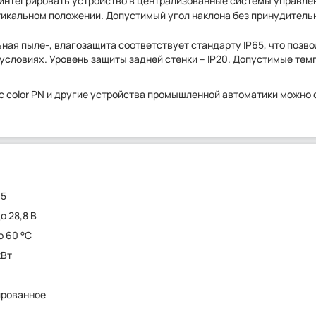
т интегрировать устройство в централизованные системы управле
тикальном положении. Допустимый угол наклона без принудитель
ая пыле-, влагозащита соответствует стандарту IP65, что позво
словиях. Уровень защиты задней стенки – IP20. Допустимые те
ic color PN и другие устройства промышленной автоматики можно 
65
до 28,8 В
о 60 °C
кВт
ированное