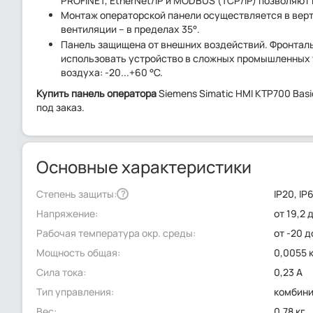
PROFINET, EtherNet/IP и MODBUS (TCP/IP) позволяю
Монтаж операторской панели осуществляется в вер
вентиляции – в пределах 35°.
Панель защищена от внешних воздействий. Фронтальн
использовать устройство в сложных промышленных у
воздуха: -20...+60 °C.
Купить панель оператора
Siemens Simatic HMI KTP700 Bas
под заказ.
Основные характеристики
Степень защиты:
IP20, IP
?
Напряжение:
от 19,2 
Рабочая температура окр. среды:
от -20 д
Мощность общая:
0,0055 
Сила тока:
0,23 А
Тип управления:
комбин
Вес:
0.78 кг