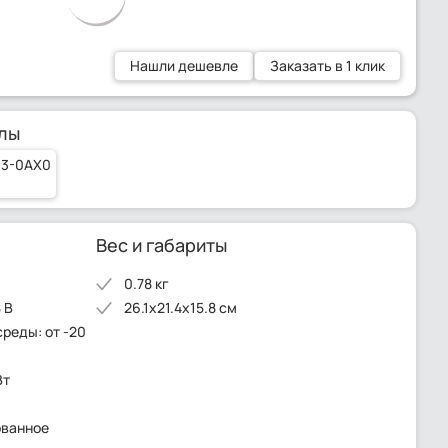
Нашли дешевле
Заказать в 1 клик
лы
03-0AX0
Вес и габариты
0.78 кг
 В
26.1x21.4x15.8 см
среды: от -20
Вт
ованное