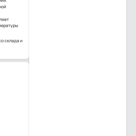
ния.
ной
ляет
мпературы
со склада и