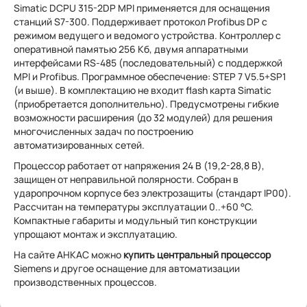
Simatic DCPU 315-2DP MPI применяется для оснащения
станций S7-300. Поддерживает протокол Profibus DP с
режимом ведущего и ведомого устройства. Контроллер с
оперативной памятью 256 Кб, двумя аппаратными
интерфейсами RS-485 (последовательный) с поддержкой
MPI и Profibus. Программное обеспечение: STEP 7 V5.5+SP1
(и выше). В комплектацию не входит flash карта Simatic
(приобретается дополнительно). Предусмотрены гибкие
возможности расширения (до 32 модулей) для решения
многочисленных задач по построению
автоматизированных сетей.
Процессор работает от напряжения 24 В (19,2-28,8 В),
защищен от неправильной полярности. Собран в
ударопрочном корпусе без электрозащиты (стандарт IP00).
Рассчитан на температуры эксплуатации 0..+60 °C.
Компактные габариты и модульный тип конструкции
упрощают монтаж и эксплуатацию.
На сайте АНКАС можно
купить центральный процессор
Siemens и другое оснащение для автоматизации
производственных процессов.