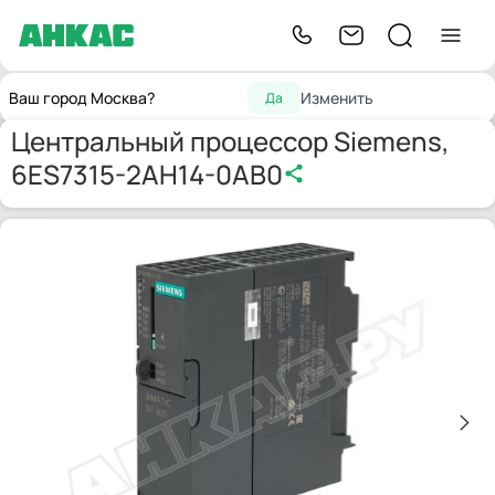
Промышленная
Центральный процессор Siemens,
Главная
Ваш город Москва?
Изменить
Да
автоматика
6ES7315-2AH14-0AB0
Центральный процессор Siemens,
6ES7315-2AH14-0AB0