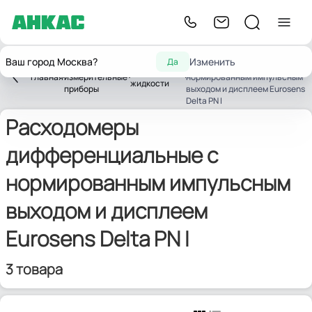
Расходомеры
Ваш город Москва?
Изменить
Да
Контрольно-
дифференциальные с
Расходомеры
Главная
измерительные
нормированным импульсным
жидкости
приборы
выходом и дисплеем Eurosens
Delta PN I
Расходомеры
дифференциальные с
нормированным импульсным
выходом и дисплеем
Eurosens Delta PN I
3 товара