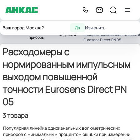
Расходомеры с
Контрольно-
Ваш город Москва?
Изменить
Да
Расходомеры
нормированным импульсным
Главная
измерительные
жидкости
выходом повышенной точности
приборы
Eurosens Direct PN 05
Расходомеры с
нормированным импульсным
выходом повышенной
точности Eurosens Direct PN
05
3 товара
Популярная линейка одноканальных волюметрических
приборов с минимальным процентом ошибки при измерении