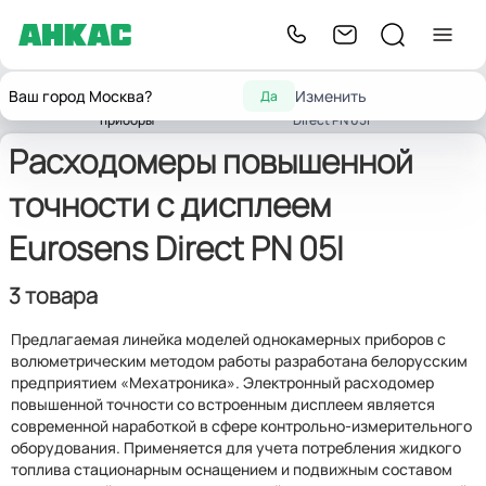
Контрольно-
Расходомеры повышенной
Расходомеры
Ваш город Москва?
Изменить
Да
Главная
измерительные
точности с дисплеем Eurosens
жидкости
приборы
Direct PN 05I
Расходомеры повышенной
точности с дисплеем
Eurosens Direct PN 05I
3 товара
Предлагаемая линейка моделей однокамерных приборов с
волюметрическим методом работы разработана белорусским
предприятием «Мехатроника». Электронный расходомер
повышенной точности со встроенным дисплеем является
современной наработкой в сфере контрольно-измерительного
оборудования. Применяется для учета потребления жидкого
топлива стационарным оснащением и подвижным составом